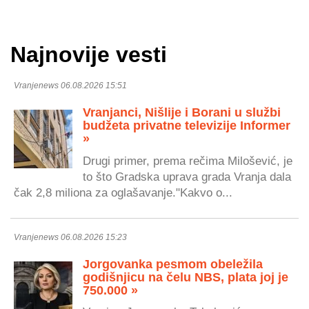
Najnovije vesti
Vranjenews 06.08.2026 15:51
Vranjanci, Nišlije i Borani u službi
budžeta privatne televizije Informer
»
Drugi primer, prema rečima Milošević, je
to što Gradska uprava grada Vranja dala
čak 2,8 miliona za oglašavanje."Kakvo o...
Vranjenews 06.08.2026 15:23
Jorgovanka pesmom obeležila
godišnjicu na čelu NBS, plata joj je
750.000 »