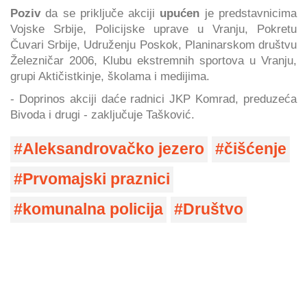
Poziv
da se priključe akciji
upućen
je predstavnicima
Vojske Srbije, Policijske uprave u Vranju, Pokretu
Čuvari Srbije, Udruženju Poskok, Planinarskom društvu
Železničar 2006, Klubu ekstremnih sportova u Vranju,
grupi Aktičistkinje, školama i medijima.
- Doprinos akciji daće radnici JKP Komrad, preduzeća
Bivoda i drugi - zaključuje Tašković.
Aleksandrovačko jezero
čišćenje
Prvomajski praznici
komunalna policija
Društvo