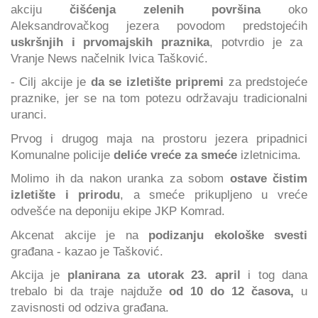
akciju
čišćenja zelenih površina
oko
Aleksandrovačkog jezera povodom predstojećih
uskršnjih i prvomajskih praznika
, potvrdio je za
Vranje News načelnik Ivica Tašković.
- Cilj akcije je
da se izletište pripremi
za predstojeće
praznike, jer se na tom potezu održavaju tradicionalni
uranci.
Prvog i drugog maja na prostoru jezera pripadnici
Komunalne policije
deliće vreće za smeće
izletnicima.
Molimo ih da nakon uranka za sobom
ostave čistim
izletište i prirodu
, a smeće prikupljeno u vreće
odvešće na deponiju ekipe JKP Komrad.
Akcenat akcije je na
podizanju ekološke svesti
građana - kazao je Tašković.
Akcija je
planirana za utorak 23. april
i tog dana
trebalo bi da traje najduže
od 10 do 12 časova,
u
zavisnosti od odziva građana.