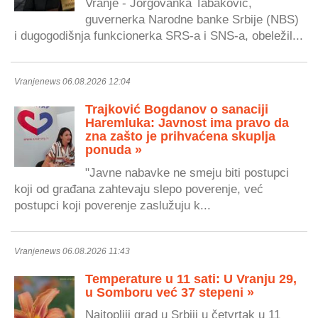
Vranje - Jorgovanka Tabaković,
guvernerka Narodne banke Srbije (NBS)
i dugogodišnja funkcionerka SRS-a i SNS-a, obeležil...
Vranjenews 06.08.2026 12:04
Trajković Bogdanov o sanaciji
Haremluka: Javnost ima pravo da
zna zašto je prihvaćena skuplja
ponuda »
"Javne nabavke ne smeju biti postupci
koji od građana zahtevaju slepo poverenje, već
postupci koji poverenje zaslužuju k...
Vranjenews 06.08.2026 11:43
Temperature u 11 sati: U Vranju 29,
u Somboru već 37 stepeni »
Najtopliji grad u Srbiji u četvrtak u 11