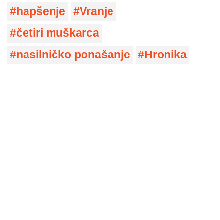
hapšenje
Vranje
četiri muškarca
nasilničko ponašanje
Hronika