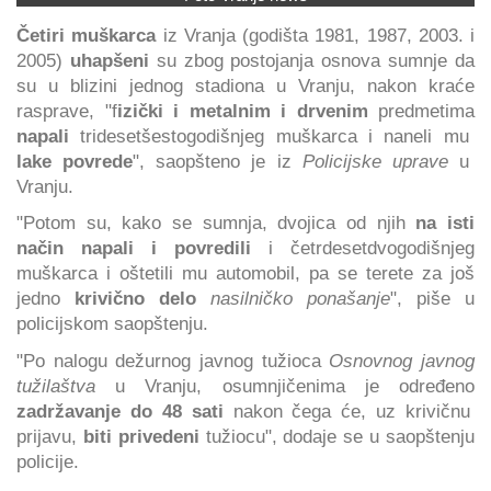
Četiri muškarca
iz Vranja (godišta 1981, 1987, 2003. i
2005)
uhapšeni
su zbog postojanja osnova sumnje da
su u blizini jednog stadiona u Vranju, nakon kraće
rasprave, "f
izički i metalnim i drvenim
predmetima
napali
tridesetšestogodišnjeg muškarca i naneli mu
lake povrede
", saopšteno je iz
Policijske uprave
u
Vranju.
"Potom su, kako se sumnja, dvojica od njih
na isti
način napali i povredili
i četrdesetdvogodišnjeg
muškarca i oštetili mu automobil, pa se terete za još
jedno
krivično delo
nasilničko ponašanje
", piše u
policijskom saopštenju.
"Po nalogu dežurnog javnog tužioca
Osnovnog javnog
tužilaštva
u Vranju, osumnjičenima je određeno
zadržavanje do 48 sati
nakon čega će, uz krivičnu
prijavu,
biti privedeni
tužiocu", dodaje se u saopštenju
policije.