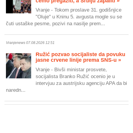
ćemo pregaziti, a Srbiju zapaliti »
Vranje - Tokom proslave 31. godišnjice
"Oluje" u Kninu 5. avgusta mogle su se
čuti ustaške pesme, pozivi na nasilje prem...
Vranjenews 07.08.2026 12:51
Ružić pozvao socijaliste da povuku
jasne crvene linije prema SNS-u »
Vranje - Bivši ministar prosvete,
socijalista Branko Ružić ocenio je u
intervjuu za austrijsku agenciju APA da bi
naredn...