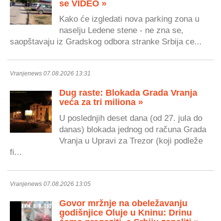
se VIDEO »
Kako će izgledati nova parking zona u
naselju Ledene stene - ne zna se,
saopštavaju iz Gradskog odbora stranke Srbija ce...
Vranjenews 07.08.2026 13:31
Dug raste: Blokada Grada Vranja
veća za tri miliona »
U poslednjih deset dana (od 27. jula do
danas) blokada jednog od računa Grada
Vranja u Upravi za Trezor (koji podleže
fi...
Vranjenews 07.08.2026 13:05
Govor mržnje na obeležavanju
godišnjice Oluje u Kninu: Drinu