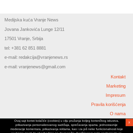
Medijska kuća Vranje News
Jovana Jankovića Lunge 12/11
17501 Vranje, Srbija
tel: +381 62 851 8881
e-mail:
redakcija@vranjenews.rs
e-mail:
vranjenews@gmail.com
Kontakt
Marketing
Impresum
Pravila korišćenja
O nama
Ovaj sajt koristi kolačiće (cookies) u cilju pružanja boljeg korisničkog iskustva,
X
Copyright © 2026 Vranjenews
prikazivanja personalizovanog sadržaja, sprečavanja spama, jednostavnije
All rights reserved
moderacije komentara, prikazivanja reklama, kao i za još neke funkcionalnosti koje