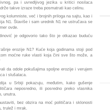
vnog, pa i uvredljivog jezika u kritici nosilaca
sadrže takve izraze treba posmatrati kao celinu.
og kolumniste, već i brojnih priloga na sajtu, kao i
zija N1. Štaviše i sam urednik N1 ne ustručava se
imer ovde.
dinović je odgovorio tako što je otkazao buduću
rašnje erozije N1? Kuće koja godinama stoji pod
skom moćne ruke vlasti koja čini sve što može, a
?
ali da odole pokušajima spoljne erozije i verujem
aca i slušalaca.
dija u Srbiji pokazuju, međutim, kako gušenje
litičara neposredno, ili posredno preko vlasnika
, unutra.
staviti, bez obzira na moć političara i sklonosti
, trulež i mrak.