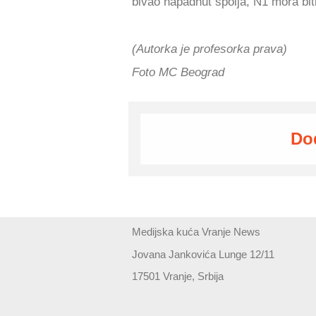
bivao napadnut spolja, N1 mora bit
(Autorka je profesorka prava)
Foto MC Beograd
Do
Medijska kuća Vranje News
Jovana Jankovića Lunge 12/11
17501 Vranje, Srbija