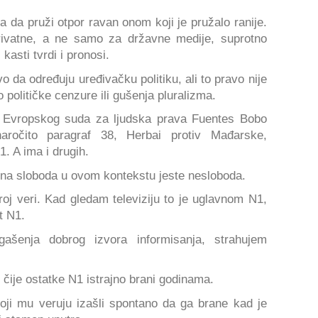
da pruži otpor ravan onom koji je pružalo ranije.
privatne, a ne samo za državne medije, suprotno
kasti tvrdi i pronosi.
vo da određuju uređivačku politiku, ali to pravo nije
 političke cenzure ili gušenja pluralizma.
 Evropskog suda za ljudska prava Fuentes Bobo
naročito paragraf 38, Herbai protiv Mađarske,
. A ima i drugih.
ovna sloboda u ovom kontekstu jeste nesloboda.
oj veri. Kad gledam televiziju to je uglavnom N1,
t N1.
šenja dobrog izvora informisanja, strahujem
 čije ostatke N1 istrajno brani godinama.
i koji mu veruju izašli spontano da ga brane kad je