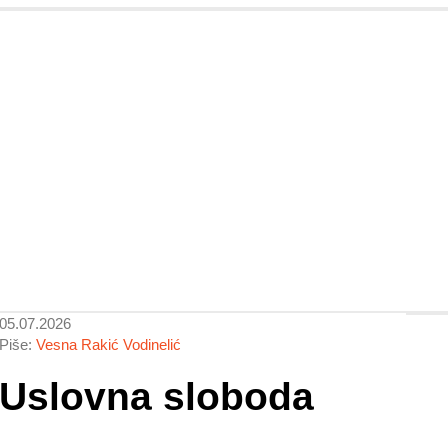
05.07.2026
Piše:
Vesna Rakić Vodinelić
Uslovna sloboda