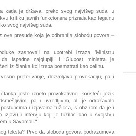
 kada je država, preko svog najvišeg suda, u
kvu kritiku javnih funkcionera priznala kao legalnu
eko svog najvišeg suda.
z ove presude koja je odbranila slobodu govora –
dluke zasnovali na upotrebi izraza ’Ministru
da ispadne najgluplji’ i ’Glupost ministra je
čeni iz članka koji treba posmatrati kao celinu.
vesno preterivanje, dozvoljava provokaciju, pa i
članka jeste izneto provokativno, koristeći jezik
mešljivim, pa i uvredljivim, ali je odražavalo
postupcima i izjavama tužioca, s obzirom da je i
izjavu i intervju koji je tužilac dao u svojstvu
jem u Savamali.“
nog teksta? Prvo da sloboda govora podrazumeva