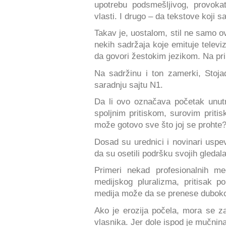
upotrebu podsmešljivog, provokati
vlasti. I drugo – da tekstove koji 
Takav je, uostalom, stil ne samo ov
nekih sadržaja koje emituje televi
da govori žestokim jezikom. Na pr
Na sadržinu i ton zamerki, Stoja
saradnju sajtu N1.
Da li ovo označava početak unut
spoljnim pritiskom, surovim priti
može gotovo sve što joj se prohte
Dosad su urednici i novinari uspev
da su osetili podršku svojih gledal
Primeri nekad profesionalnih me
medijskog pluralizma, pritisak po
medija može da se prenese duboko
Ako je erozija počela, mora se zau
vlasnika. Jer dole ispod je mučnina