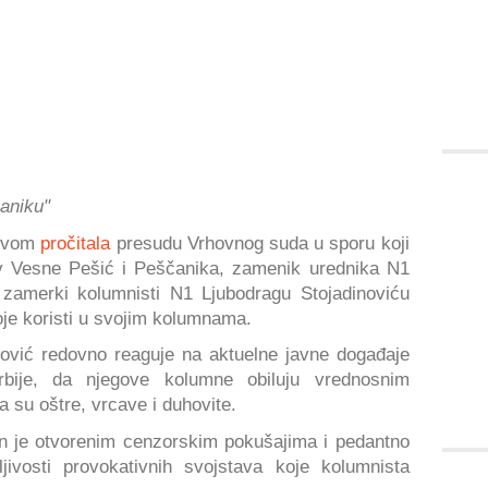
aniku"
stvom
pročitala
presudu Vrhovnog suda u sporu koji
iv Vesne Pešić i Peščanika, zamenik urednika N1
z zamerki kolumnisti N1 Ljubodragu Stojadinoviću
koje koristi u svojim kolumnama.
nović redovno reaguje na aktuelne javne događaje
rbije, da njegove kolumne obiluju vrednosnim
 su oštre, vrcave i duhovite.
n je otvorenim cenzorskim pokušajima i pedantno
jivosti provokativnih svojstava koje kolumnista