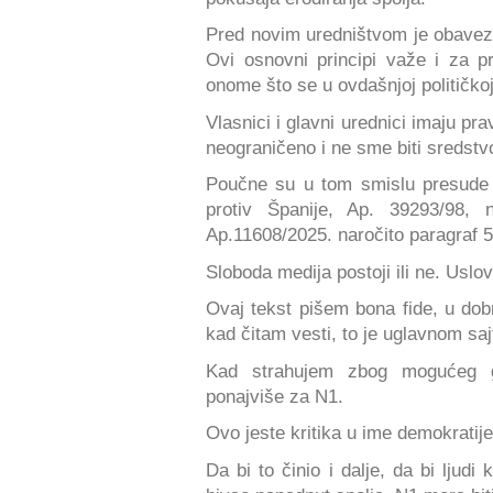
Pred novim uredništvom je obaveza 
Ovi osnovni principi važe i za 
onome što se u ovdašnjoj političkoj 
Vlasnici i glavni urednici imaju pra
neograničeno i ne sme biti sredstvo
Poučne su u tom smislu presude
protiv Španije, Ap. 39293/98, 
Ap.11608/2025. naročito paragraf 51
Sloboda medija postoji ili ne. Usl
Ovaj tekst pišem bona fide, u dobr
kad čitam vesti, to je uglavnom saj
Kad strahujem zbog mogućeg ga
ponajviše za N1.
Ovo jeste kritika u ime demokratije
Da bi to činio i dalje, da bi ljud