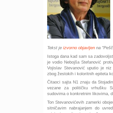
Tekst je
izvorno objavljen
na "Pešč
Istoga dana kad sam sa zadovolj
je vodio Nebojša Stefanović prot
Vojislav Stevanović uputio je ni
zbog žestokih i koloritnih epiteta 
Čitaoci sajta N1 znaju da Stojadi
vezane za političku vrhušku S
sudovima o konkretnim likovima, da
Ton Stevanovićevih zamerki oboje
sitničavim nabrajanjem do uvredl