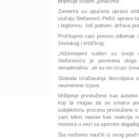
pripisuje svojim „junacima“.
Zamerke su upućene upravo onda
slučaju Stefanović-Pešić upravo ta
i legitimnu. Još jednom: država pr
Pročitajmo zato ponovo odlomak i
žestokog i kritičkog:
„Nižestepeni sudovi su svoje o
Stefanoviću je poverena uloga 
nenadmašna’, ali su ovi izrazi izvu
Sloboda izražavanja dozvoljava iz
neumerene izjave.
Mišljenje prvotužene kao autorke 
koji bi mogao da se smatra pods
subjektivnu procenu prvotužene o 
sam tekst nastao kao reakcija na 
ministra u vezi sa spornim događa
Šta možemo naučiti iz ovog pouč