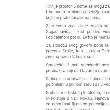
To nije prostor u kome se mogu zami
I ne samo to hladno obeležje rasni
kojih ni profesionalizma nema.
Zato ćemo znati da je erozija st
Stojadinovića i kad ponovo vid
uobičajenom poslu. Zašto je nema
Za slobodu svog govora borili su s
poredak Srbije, kao i praksa Evr
život sproveo Vrhovni sud.
Sprovešće i one standarde nezav
poredak, a koji sad tavore u svom
Sloboda informisanja i sloboda 
polomljeni u javnom servisu i u već
Stubovi medijskog pluralizma, ured
uvek stoje u N1 i NovaS. Njihova s
od otpornosti ljudskog potencija
pokušaja erodiranja spolja.