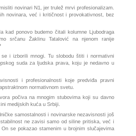
sliti novinari N1, jer trulež mrvi profesionalizam.
h novinara, već i kritičnost i provokativnost, bez
ala kad ponovo budemo čitali kolumne Ljubodraga
imo srčanu Žaklinu Tatalović na njenom ranije
?
e i izborili mnogi. Tu slobodu štiti i normativni
opskog suda za ljudska prava, koju je nedavno u
isnosti i profesionalnosti koje predviđa pravni
 apstraktnom normativnom svetu.
govora počiva na mnogim stubovima koji su davno
ini medijskih kuća u Srbiji.
ničke samostalnosti i novinarske nezavisnosti još
tabilnost ne zavisi samo od siline pritiska, već i
la. On se pokazao stamenim u brojnim slučajevima