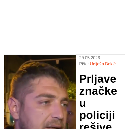
29.05.2026
Piše:
Uglješa Bokić
Prljave
značke
u
policiji
rešive