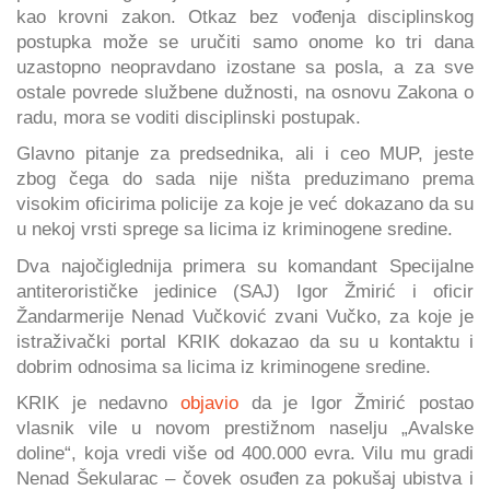
kao krovni zakon. Otkaz bez vođenja disciplinskog
postupka može se uručiti samo onome ko tri dana
uzastopno neopravdano izostane sa posla, a za sve
ostale povrede službene dužnosti, na osnovu Zakona o
radu, mora se voditi disciplinski postupak.
Glavno pitanje za predsednika, ali i ceo MUP, jeste
zbog čega do sada nije ništa preduzimano prema
visokim oficirima policije za koje je već dokazano da su
u nekoj vrsti sprege sa licima iz kriminogene sredine.
Dva najočiglednija primera su komandant Specijalne
antiterorističke jedinice (SAJ) Igor Žmirić i oficir
Žandarmerije Nenad Vučković zvani Vučko, za koje je
istraživački portal KRIK dokazao da su u kontaktu i
dobrim odnosima sa licima iz kriminogene sredine.
KRIK je nedavno
objavio
da je Igor Žmirić postao
vlasnik vile u novom prestižnom naselju „Avalske
doline“, koja vredi više od 400.000 evra. Vilu mu gradi
Nenad Šekularac – čovek osuđen za pokušaj ubistva i