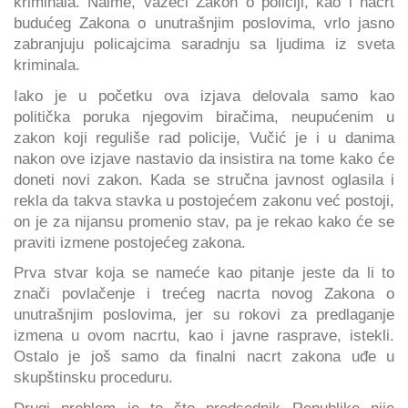
kriminala. Naime, važeći Zakon o policiji, kao i nacrt
budućeg Zakona o unutrašnjim poslovima, vrlo jasno
zabranjuju policajcima saradnju sa ljudima iz sveta
kriminala.
Iako je u početku ova izjava delovala samo kao
politička poruka njegovim biračima, neupućenim u
zakon koji reguliše rad policije, Vučić je i u danima
nakon ove izjave nastavio da insistira na tome kako će
doneti novi zakon. Kada se stručna javnost oglasila i
rekla da takva stavka u postojećem zakonu već postoji,
on je za nijansu promenio stav, pa je rekao kako će se
praviti izmene postojećeg zakona.
Prva stvar koja se nameće kao pitanje jeste da li to
znači povlačenje i trećeg nacrta novog Zakona o
unutrašnjim poslovima, jer su rokovi za predlaganje
izmena u ovom nacrtu, kao i javne rasprave, istekli.
Ostalo je još samo da finalni nacrt zakona uđe u
skupštinsku proceduru.
Drugi problem je to što predsednik Republike nije