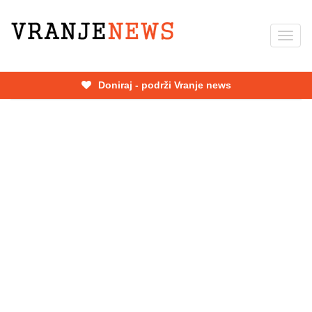
Skip
to
Toggl
main
navig
content
Doniraj - podrži Vranje news