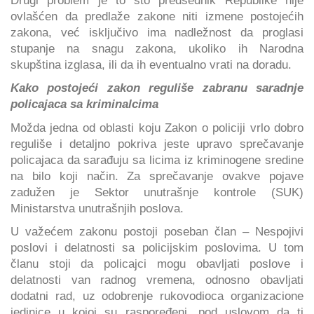
ovlašćen da predlaže zakone niti izmene postojećih
zakona, već isključivo ima nadležnost da proglasi
stupanje na snagu zakona, ukoliko ih Narodna
skupština izglasa, ili da ih eventualno vrati na doradu.
Kako postojeći zakon reguliše zabranu saradnje
policajaca sa kriminalcima
Možda jedna od oblasti koju Zakon o policiji vrlo dobro
reguliše i detaljno pokriva jeste upravo sprečavanje
policajaca da sarađuju sa licima iz kriminogene sredine
na bilo koji način. Za sprečavanje ovakve pojave
zadužen je Sektor unutrašnje kontrole (SUK)
Ministarstva unutrašnjih poslova.
U važećem zakonu postoji poseban član – Nespojivi
poslovi i delatnosti sa policijskim poslovima. U tom
članu stoji da policajci mogu obavljati poslove i
delatnosti van radnog vremena, odnosno obavljati
dodatni rad, uz odobrenje rukovodioca organizacione
jedinice u kojoj su raspoređeni, pod uslovom da ti