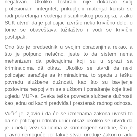
negativan. Ukoliko testirani nije dokazao svoj
profesionalni integritet, prikupljeni materijal koristi se
radi pokretanja i vođenja disciplinskog postupka, a ako
SUK utvrdi da je policajac izvršio neko krivično delo, o
tome se obaveštava tužilaštvo i vodi se krivični
postupak.
Ono što je predsednik u svojim obraćanjima rekao, a
što je potpuno netačno, jeste to da sistem nema
mehanizam da policajcima koji su u sprezi sa
kriminalcima dâ otkaz. Ukoliko se utvrdi da neki
policajac sarađuje sa kriminalcima, to spada u tešku
povredu službene dužnosti, kao što su bavljenje
poslovima nespojivim sa službom i ponašanje koje šteti
ugledu MUP-a. Svaka teška povreda službene dužnosti
kao jednu od kazni predviđa i prestanak radnog odnosa.
Vučić je izjavio i da će se izmenama zakona uvesti to
da se policajcu odmah uruči otkaz ukoliko se utvrdi da
je u nekoj vezi sa licima iz kriminogene sredine, što je
pravno nemoguće, jer takve stvari uređuje Zakon o radu