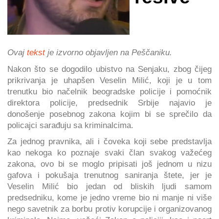
Ovaj
tekst
je izvorno objavljen na Peščaniku.
Nakon što se dogodilo ubistvo na Senjaku, zbog čijeg
prikrivanja je uhapšen Veselin Milić, koji je u tom
trenutku bio načelnik beogradske policije i pomoćnik
direktora policije, predsednik Srbije najavio je
donošenje posebnog zakona kojim bi se sprečilo da
policajci sarađuju sa kriminalcima.
Za jednog pravnika, ali i čoveka koji sebe predstavlja
kao nekoga ko poznaje svaki član svakog važećeg
zakona, ovo bi se moglo pripisati još jednom u nizu
gafova i pokušaja trenutnog saniranja štete, jer je
Veselin Milić bio jedan od bliskih ljudi samom
predsedniku, kome je jedno vreme bio ni manje ni više
nego savetnik za borbu protiv korupcije i organizovanog