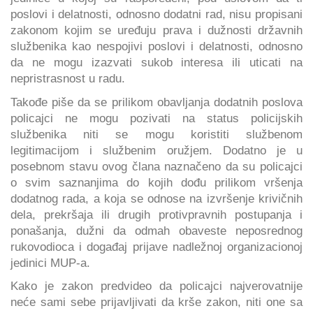
poslovi i delatnosti, odnosno dodatni rad, nisu propisani
zakonom kojim se uređuju prava i dužnosti državnih
službenika kao nespojivi poslovi i delatnosti, odnosno
da ne mogu izazvati sukob interesa ili uticati na
nepristrasnost u radu.
Takođe piše da se prilikom obavljanja dodatnih poslova
policajci ne mogu pozivati na status policijskih
službenika niti se mogu koristiti službenom
legitimacijom i službenim oružjem. Dodatno je u
posebnom stavu ovog člana naznačeno da su policajci
o svim saznanjima do kojih dođu prilikom vršenja
dodatnog rada, a koja se odnose na izvršenje krivičnih
dela, prekršaja ili drugih protivpravnih postupanja i
ponašanja, dužni da odmah obaveste neposrednog
rukovodioca i događaj prijave nadležnoj organizacionoj
jedinici MUP-a.
Kako je zakon predvideo da policajci najverovatnije
neće sami sebe prijavljivati da krše zakon, niti one sa