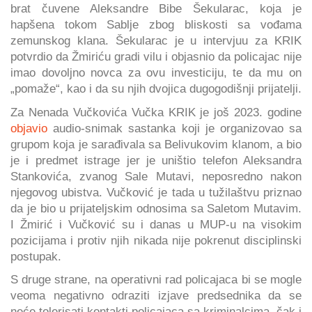
brat čuvene Aleksandre Bibe Šekularac, koja je
hapšena tokom Sablje zbog bliskosti sa vođama
zemunskog klana. Šekularac je u intervjuu za KRIK
potvrdio da Žmiriću gradi vilu i objasnio da policajac nije
imao dovoljno novca za ovu investiciju, te da mu on
„pomaže“, kao i da su njih dvojica dugogodišnji prijatelji.
Za Nenada Vučkovića Vučka KRIK je još 2023. godine
objavio
audio-snimak sastanka koji je organizovao sa
grupom koja je sarađivala sa Belivukovim klanom, a bio
je i predmet istrage jer je uništio telefon Aleksandra
Stankovića, zvanog Sale Mutavi, neposredno nakon
njegovog ubistva. Vučković je tada u tužilaštvu priznao
da je bio u prijateljskim odnosima sa Saletom Mutavim.
I Žmirić i Vučković su i danas u MUP-u na visokim
pozicijama i protiv njih nikada nije pokrenut disciplinski
postupak.
S druge strane, na operativni rad policajaca bi se mogle
veoma negativno odraziti izjave predsednika da se
neće tolerisati kontakti policajaca sa kriminalcima, čak i