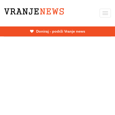
Skip
to
Toggl
main
navig
content
Doniraj - podrži Vranje news