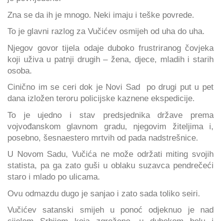
Zna se da ih je mnogo. Neki imaju i teške povrede.
To je glavni razlog za Vučićev osmijeh od uha do uha.
Njegov govor tijela odaje duboko frustriranog čovjeka
koji uživa u patnji drugih – žena, djece, mladih i starih
osoba.
Cinično im se ceri dok je Novi Sad po drugi put u pet
dana izložen teroru policijske kaznene ekspedicije.
To je ujedno i stav predsjednika države prema
vojvođanskom glavnom gradu, njegovim žiteljima i,
posebno, šesnaestero mrtvih od pada nadstrešnice.
U Novom Sadu, Vučića ne može održati miting svojih
statista, pa ga zato guši u oblaku suzavca pendrečeći
staro i mlado po ulicama.
Ovu odmazdu dugo je sanjao i zato sada toliko seiri.
Vučićev satanski smijeh u ponoć odjeknuo je nad