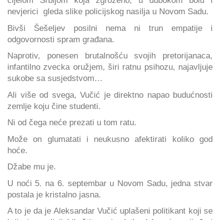
cijelom Srbijom koja zgroženo, u dubokom bolu i
nevjerici gleda slike policijskog nasilja u Novom Sadu.
Bivši Šešeljev posilni nema ni trun empatije i
odgovornosti spram građana.
Naprotiv, ponesen brutalnošću svojih pretorijanaca,
infantilno zvecka oružjem, širi ratnu psihozu, najavljuje
sukobe sa susjedstvom…
Ali više od svega, Vučić je direktno napao budućnosti
zemlje koju čine studenti.
Ni od čega neće prezati u tom ratu.
Može on glumatati i neukusno afektirati koliko god
hoće.
Džabe mu je.
U noći 5. na 6. septembar u Novom Sadu, jedna stvar
postala je kristalno jasna.
A to je da je Aleksandar Vučić uplašeni politikant koji se