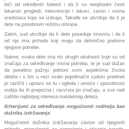
leči od određenih bolesti i da li su neophodni česti
lekarski pregledi, intervencije i lekovi, zavisi i visina
sredstava koja se izdvaja. Takođe se utvrđuje da li je
dete na posebnom režimu ishrane.
Zatim, sud utvrđuje da li dete poseduje imovinu i da li
od nje ima prihode koji mogu da delimično podmire
njegove potrebe.
Naime, svako dete ima niz drugih okolnosti koje su od
značaja za određivanje visina potreba, te je sud dužan
da posebnu pažnju pokloni svim aspektima života
deteta i s tim u vezi svaki pojedinačni sudski predmet
je različit i upravo se tu i ogleda i umeće i sposobnost
sudija da ih prepozna i razvrsta po značaju, a sve radi
zaštite najboljeg interesa maloletnog deteta.
Кriterijumi za određivanje mogućnosti roditelja kao
dužnika izdržavanja
Mogućnosti dužnika izdržavanja zavise od njegovih