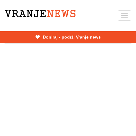
Skip
to
Toggl
main
navig
content
Doniraj - podrži Vranje news