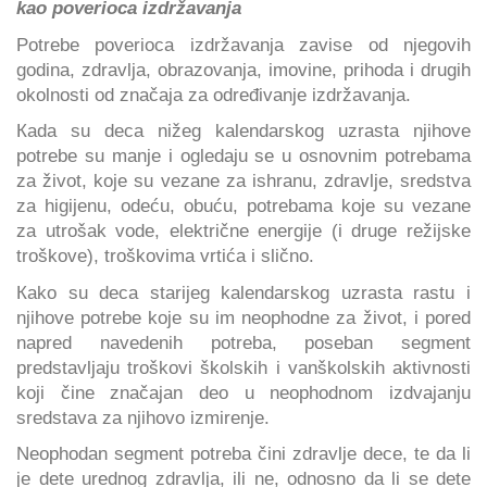
kao poverioca izdržavanja
Potrebe poverioca izdržavanja zavise od njegovih
godina, zdravlja, obrazovanja, imovine, prihoda i drugih
okolnosti od značaja za određivanje izdržavanja.
Кada su deca nižeg kalendarskog uzrasta njihove
potrebe su manje i ogledaju se u osnovnim potrebama
za život, koje su vezane za ishranu, zdravlje, sredstva
za higijenu, odeću, obuću, potrebama koje su vezane
za utrošak vode, električne energije (i druge režijske
troškove), troškovima vrtića i slično.
Кako su deca starijeg kalendarskog uzrasta rastu i
njihove potrebe koje su im neophodne za život, i pored
napred navedenih potreba, poseban segment
predstavljaju troškovi školskih i vanškolskih aktivnosti
koji čine značajan deo u neophodnom izdvajanju
sredstava za njihovo izmirenje.
Neophodan segment potreba čini zdravlje dece, te da li
je dete urednog zdravlja, ili ne, odnosno da li se dete