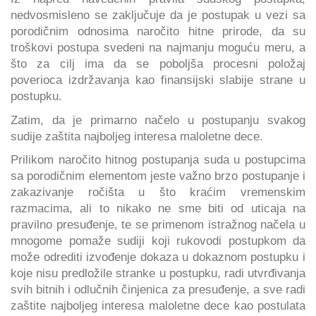
nedvosmisleno se zaključuje da je postupak u vezi sa
porodičnim odnosima naročito hitne prirode, da su
troškovi postupa svedeni na najmanju moguću meru, a
što za cilj ima da se poboljša procesni položaj
poverioca izdržavanja kao finansijski slabije strane u
postupku.
Zatim, da je primarno načelo u postupanju svakog
sudije zaštita najboljeg interesa maloletne dece.
Prilikom naročito hitnog postupanja suda u postupcima
sa porodičnim elementom jeste važno brzo postupanje i
zakazivanje ročišta u što kraćim vremenskim
razmacima, ali to nikako ne sme biti od uticaja na
pravilno presuđenje, te se primenom istražnog načela u
mnogome pomaže sudiji koji rukovodi postupkom da
može odrediti izvođenje dokaza u dokaznom postupku i
koje nisu predložile stranke u postupku, radi utvrđivanja
svih bitnih i odlučnih činjenica za presuđenje, a sve radi
zaštite najboljeg interesa maloletne dece kao postulata