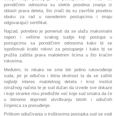
porodičnim odnosima su stekle posebna znanja iz
oblasti prava deteta, što znači da su završile posebnu
obuku za rad u navedenim postupcima i imaju
odgovarajući sertifikat.
Najzad, potrebno je pomenuti da se ulažu maksimalni
napori i veštine svakog sudije koji postupa u
postupcima sa porodičnim odnosima kako bi se
ispoštovali kratki rokovi za postupanje i kako bi se
pružila zaštita prava maloletnim licima u što kraćim
rokovima.
Međutim, to nikako ne sme biti jedino rukovođenje
suda, jer je odlučna i bitna okolnost ta da se zaštiti
najbolji interes maloletnog deteta i kroz institut
istražnog načela te je sud dužan da izvede sve dokaze
i koje stranke nisu predložile već koje sud smatra da će
u bitnome doprineti utvrđivanju bitnih i odlučnih
činjenica za presuđenje.
Prilikom odlučivanja o troškovima postupka sud se vodi