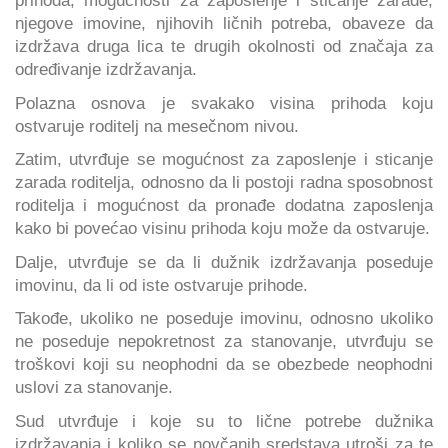
prihoda, mogućnosti za zaposlenje i sticanje zarade,
njegove imovine, njihovih ličnih potreba, obaveze da
izdržava druga lica te drugih okolnosti od značaja za
određivanje izdržavanja.
Polazna osnova je svakako visina prihoda koju
ostvaruje roditelj na mesečnom nivou.
Zatim, utvrđuje se mogućnost za zaposlenje i sticanje
zarada roditelja, odnosno da li postoji radna sposobnost
roditelja i mogućnost da pronađe dodatna zaposlenja
kako bi povećao visinu prihoda koju može da ostvaruje.
Dalje, utvrđuje se da li dužnik izdržavanja poseduje
imovinu, da li od iste ostvaruje prihode.
Takođe, ukoliko ne poseduje imovinu, odnosno ukoliko
ne poseduje nepokretnost za stanovanje, utvrđuju se
troškovi koji su neophodni da se obezbede neophodni
uslovi za stanovanje.
Sud utvrđuje i koje su to lične potrebe dužnika
izdržavanja i koliko se novčanih sredstava utroši za te