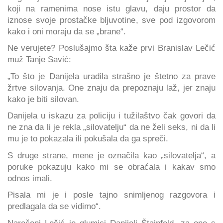
koji na ramenima nose istu glavu, daju prostor da
iznose svoje prostačke bljuvotine, sve pod izgovorom
kako i oni moraju da se „brane“.
Ne verujete? Poslušajmo šta kaže prvi Branislav Lečić
muž Tanje Savić:
„To što je Danijela uradila strašno je štetno za prave
žrtve silovanja. One znaju da prepoznaju laž, jer znaju
kako je biti silovan.
Danijela u iskazu za policiju i tužilaštvo čak govori da
ne zna da li je rekla „silovatelju“ da ne želi seks, ni da li
mu je to pokazala ili pokušala da ga spreči.
S druge strane, mene je označila kao „silovatelja“, a
poruke pokazuju kako mi se obraćala i kakav smo
odnos imali.
Pisala mi je i posle tajno snimljenog razgovora i
predlagala da se vidimo“.
Narečeni Lečić je glumici Danijeli Štajnfeld, za one s