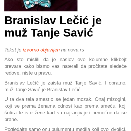
Branislav Lečić je
muž Tanje Savić
Tekst je
izvorno objavljen
na nova.rs
Ako ste mislili da je naslov ove kolumne klikbejt
prevara kako bismo vas naterali da pročitate sledeće
redove, niste u pravu.
Branislav Lečić je zaista muž Tanje Savić. I obratno,
muž Tanje Savić je Branislav Lečić.
U ta dva tela smestio se jedan mozak. Onaj mizogini,
koji se prema ženama odnosi kao prema smeću, koji
šutira te iste žene kad su najranjivije i nemoćne da se
brane.
Pogledajte samo onu bulumentu medija koji ovoj dvojici,