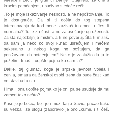
kraćim pamćenjem, upućivao sledeće reči:
„To je moje iskazivanje nežnosti, a ne nepoštovanje. To
je dostignuće. Da si ti došla do tog stepena
interesovanja da kod mene izazivaš tu emociju. Jesi li
normalna? To je za čast, a ne za osećanje ugroženosti.
Zaista najozbiljnije mislim, a ti ne poveruj. Šta ti misliš,
da sam ja neko ko svoj ku*ac usrećujem i mećem
seksualno u nekog koga ne poštujem, da ga
ponižavam, da potcenjujem? Neko je zaslužio da ja to
poželim. Imaš li uopšte pojma ko sam ja?”.
Dakle, taj glumac, koga je srpska javnost volela i
cenila, smatra da ženskoj osobi treba da bude čast kad
on stavi ud u nju.
I ima li ona uopšte pojma ko je on, pa se usuđuje da mu
zameri tako nešto?
Kasnije je Lečić, koji je i muž Tanje Savić, pričao kako
su vežbali za ulogu (zaboravio je ono „kume, i ti ćeš,