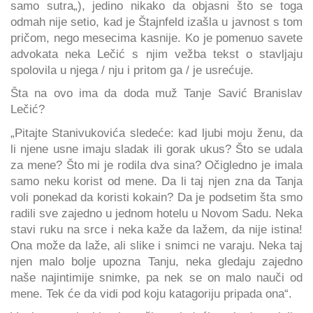
samo sutra„), jedino nikako da objasni što se toga
odmah nije setio, kad je Štajnfeld izašla u javnost s tom
pričom, nego mesecima kasnije. Ko je pomenuo savete
advokata neka Lečić s njim vežba tekst o stavljaju
spolovila u njega / nju i pritom ga / je usrećuje.
Šta na ovo ima da doda muž Tanje Savić Branislav
Lečić?
„Pitajte Stanivukovića sledeće: kad ljubi moju ženu, da
li njene usne imaju sladak ili gorak ukus? Što se udala
za mene? Što mi je rodila dva sina? Očigledno je imala
samo neku korist od mene. Da li taj njen zna da Tanja
voli ponekad da koristi kokain? Da je podsetim šta smo
radili sve zajedno u jednom hotelu u Novom Sadu. Neka
stavi ruku na srce i neka kaže da lažem, da nije istina!
Ona može da laže, ali slike i snimci ne varaju. Neka taj
njen malo bolje upozna Tanju, neka gledaju zajedno
naše najintimije snimke, pa nek se on malo nauči od
mene. Tek će da vidi pod koju katagoriju pripada ona“.