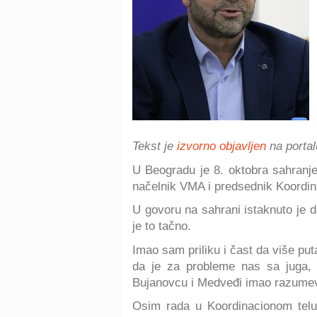
Tekst je
izvorno objavljen
na porta
U Beogradu je 8. oktobra sahranj
načelnik VMA i predsednik Koordin
U govoru na sahrani istaknuto je d
je to tačno.
Imao sam priliku i čast da više p
da je za probleme nas sa juga, 
Bujanovcu i Medveđi imao razumeva
Osim rada u Koordinacionom telu