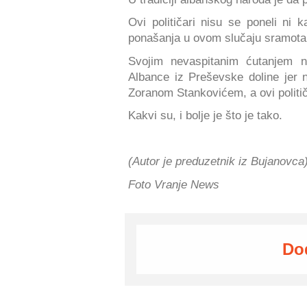
Ovi političari nisu se poneli ni 
ponašanja u ovom slučaju sramota
Svojim nevaspitanim ćutanjem na
Albance iz Preševske doline jer n
Zoranom Stankovićem, a ovi politič
Kakvi su, i bolje je što je tako.
(Autor je preduzetnik iz Bujanovca
Foto Vranje News
Do