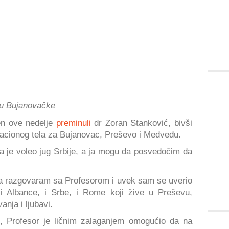
lu Bujanovačke
en ove nedelje
preminuli
dr Zoran Stanković, bivši
acionog tela za Bujanovac, Preševo i Medveđu.
a je voleo jug Srbije, a ja mogu da posvedočim da
uta razgovaram sa Profesorom i uvek sam se uverio
i Albance, i Srbe, i Rome koji žive u Preševu,
nja i ljubavi.
, Profesor je ličnim zalaganjem omogućio da na