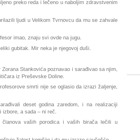
ljeno preko reda i lečeno u naboljim zdravstvenim
ilazili ljudi u Velikom Tvrnovcu da mu se zahvale
fesor imao, znaju svi ovde na jugu.
liki gubitak. Mir neka je njegovoj duši.
r Zorana Stankovića poznavao i sarađivao sa njim,
litičara iz Preševske Doline.
ofesorove smrti nije se oglasio da izrazi žaljenje,
rađivali deset godina zaredom, i na realizaciji
i izbore, a sada – ni reč.
članova vaših porodica i vaših birača lečili u
 poštuje žalost komšije i da mu izraze saučešće.