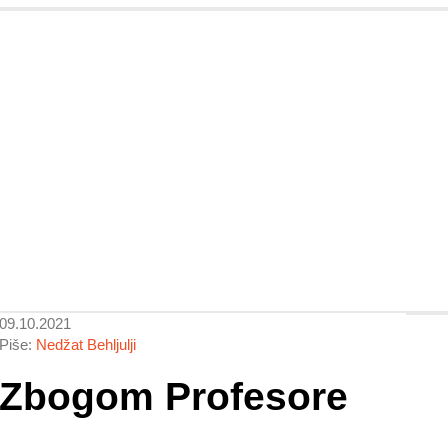
09.10.2021
Piše:
Nedžat Behljulji
Zbogom Profesore