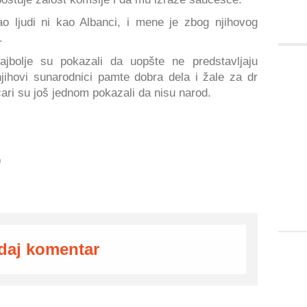
kao ljudi ni kao Albanci, i mene je zbog njihovog
.
jbolje su pokazali da uopšte ne predstavljaju
jihovi sunarodnici pamte dobra dela i žale za dr
ari su još jednom pokazali da nisu narod.
)
daj komentar