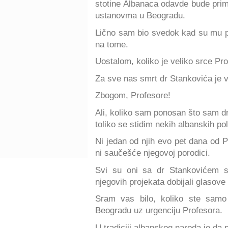
stotine Albanaca odavde bude prim
ustanovma u Beogradu.
Lično sam bio svedok kad su mu pr
na tome.
Uostalom, koliko je veliko srce Pro
Za sve nas smrt dr Stankovića je ve
Zbogom, Profesore!
Ali, koliko sam ponosan što sam d
toliko se stidim nekih albanskih po
Ni jedan od njih evo pet dana od Pr
ni saučešće njegovoj porodici.
Svi su oni sa dr Stankovićem sa
njegovih projekata dobijali glasove 
Sram vas bilo, koliko ste samo 
Beogradu uz urgenciju Profesora.
U tradiciji albanskog naroda je da