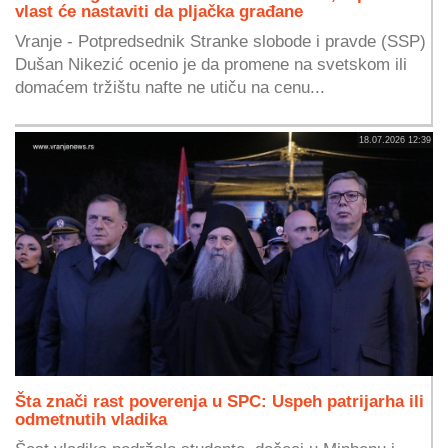
vlast će nastaviti da pljačka građane
Vranje - Potpredsednik Stranke slobode i pravde (SSP)
Dušan Nikezić ocenio je da promene na svetskom ili
domaćem tržištu nafte ne utiču na cenu...
18.07.2026 12:39
Šta znači rast poverenja u SPC: Uspeh patrijarha ili
odmetnutih vladika