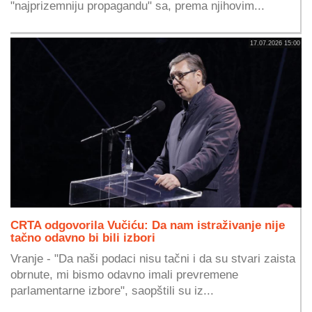
"najprizemniju propagandu" sa, prema njihovim...
17.07.2026 15:00
CRTA odgovorila Vučiću: Da nam istraživanje nije
tačno odavno bi bili izbori
Vranje - "Da naši podaci nisu tačni i da su stvari zaista
obrnute, mi bismo odavno imali prevremene
parlamentarne izbore", saopštili su iz...