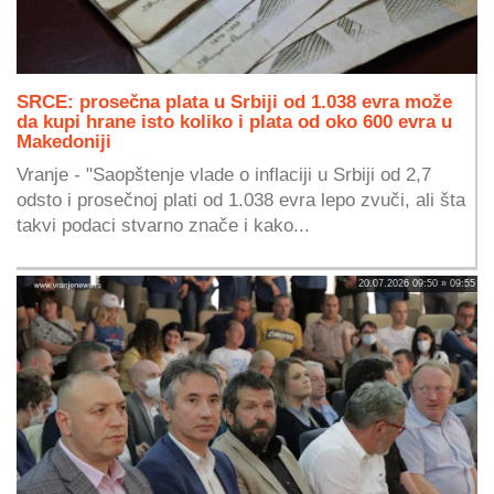
SRCE: prosečna plata u Srbiji od 1.038 evra može
da kupi hrane isto koliko i plata od oko 600 evra u
Makedoniji
Vranje - "Saopštenje vlade o inflaciji u Srbiji od 2,7
odsto i prosečnoj plati od 1.038 evra lepo zvuči, ali šta
takvi podaci stvarno znače i kako...
20.07.2026 09:50 » 09:55