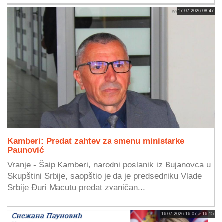
17.07.2026 08:47
Kamberi: Predat zahtev za smenu ministarke
Paunović
Vranje - Šaip Kamberi, narodni poslanik iz Bujanovca u
Skupštini Srbije, saopštio je da je predsedniku Vlade
Srbije Đuri Macutu predat zvaničan...
16.07.2026 16:07 » 16:15