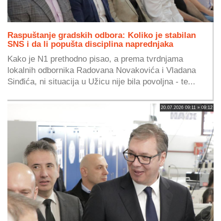
Raspuštanje gradskih odbora: Koliko je stabilan
SNS i da li popušta disciplina naprednjaka
Kako je N1 prethodno pisao, a prema tvrdnjama
lokalnih odbornika Radovana Novakovića i Vladana
Sinđića, ni situacija u Užicu nije bila povoljna - te...
20.07.2026 09:11 » 09:12