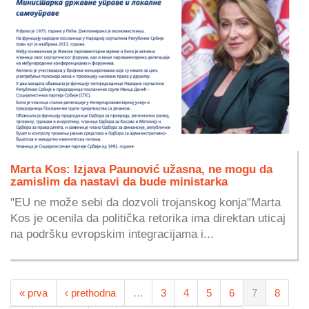
Marta Kos: Izjava Paunović užasna, ne mogu da
zamislim da nastavi da bude ministarka
"EU ne može sebi da dozvoli trojanskog konja"Marta
Kos je ocenila da politička retorika ima direktan uticaj
na podršku evropskim integracijama i...
« prva
‹ prethodna
…
3
4
5
6
7
8