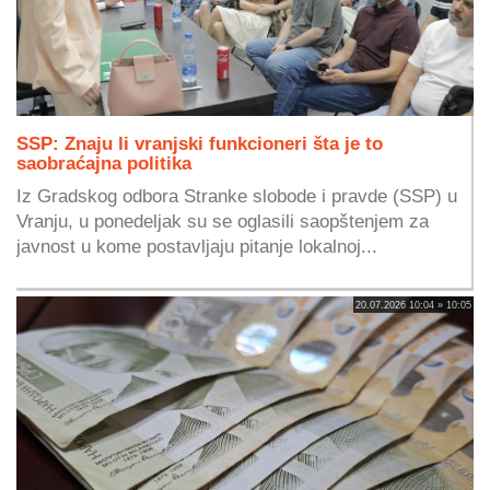
SSP: Znaju li vranjski funkcioneri šta je to
saobraćajna politika
Iz Gradskog odbora Stranke slobode i pravde (SSP) u
Vranju, u ponedeljak su se oglasili saopštenjem za
javnost u kome postavljaju pitanje lokalnoj...
20.07.2026 10:04 » 10:05