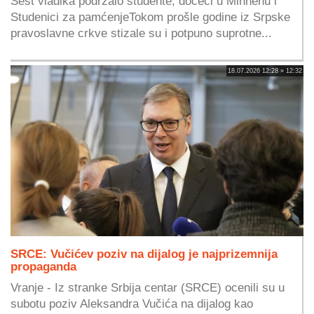
Šest vladika podržalo studente, dočeci u Minhenu i
Studenici za pamćenjeTokom prošle godine iz Srpske
pravoslavne crkve stizale su i potpuno suprotne...
18.07.2026 12:28 » 12:32
SRCE: Vučićev poziv na dijalog je najprizemnija
propaganda
Vranje - Iz stranke Srbija centar (SRCE) ocenili su u
subotu poziv Aleksandra Vučića na dijalog kao