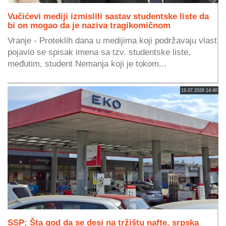
Vučićevi mediji izmislili sastav studentske liste da
bi on mogao da je naziva tragikomičnom
Vranje - Proteklih dana u medijima koji podržavaju vlast
pojavio se spisak imena sa tzv. studentske liste,
međutim, student Nemanja koji je tokom...
19.07.2026 14:40
SSP: Šta god da se desi na tržištu nafte, srpska