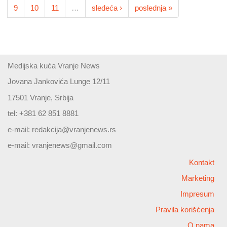
9
10
11
…
sledeća ›
poslednja »
Medijska kuća Vranje News
Jovana Jankovića Lunge 12/11
17501 Vranje, Srbija
tel: +381 62 851 8881
e-mail:
redakcija@vranjenews.rs
e-mail:
vranjenews@gmail.com
Kontakt
Marketing
Impresum
Pravila korišćenja
O nama