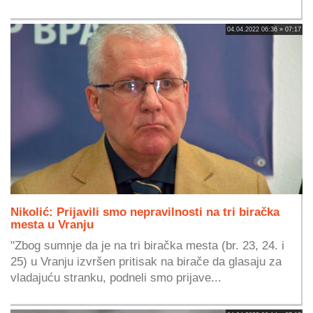
04.04.2022 06:36 » 07:17
Nikolić: Prijavili smo nepravilnosti na tri biračka
mesta u Vranju
"Zbog sumnje da je na tri biračka mesta (br. 23, 24. i
25) u Vranju izvršen pritisak na birače da glasaju za
vladajuću stranku, podneli smo prijave...