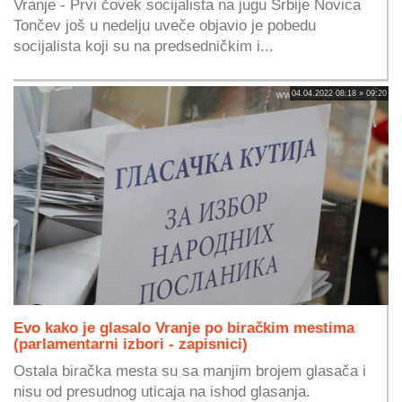
Vranje - Prvi čovek socijalista na jugu Srbije Novica
Tončev još u nedelju uveče objavio je pobedu
socijalista koji su na predsedničkim i...
04.04.2022 08:18 » 09:20
Evo kako je glasalo Vranje po biračkim mestima
(parlamentarni izbori - zapisnici)
Ostala biračka mesta su sa manjim brojem glasača i
nisu od presudnog uticaja na ishod glasanja.