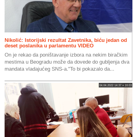
Nikolić: Istorijski rezultat Zavetnika, biću jedan od
deset poslanika u parlamentu VIDEO
On je rekao da poništavanje izbora na nekim biračkim
mestima u Beogradu može da dovede do gubljenja dva
mandata vladajućeg SNS-a."To bi pokazalo da...
04.04.2022 14:37 » 16:03