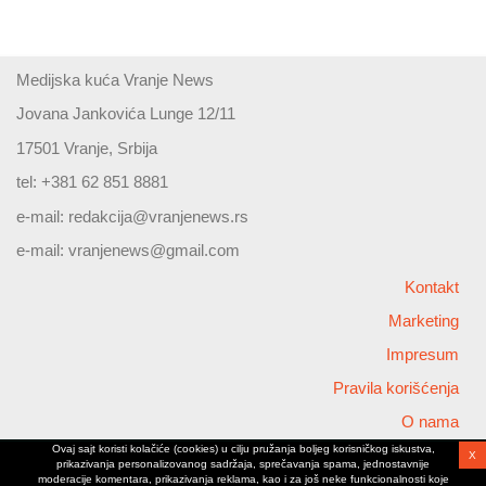
Medijska kuća Vranje News
Jovana Jankovića Lunge 12/11
17501 Vranje, Srbija
tel: +381 62 851 8881
e-mail:
redakcija@vranjenews.rs
e-mail:
vranjenews@gmail.com
Kontakt
Marketing
Impresum
Pravila korišćenja
O nama
Ovaj sajt koristi kolačiće (cookies) u cilju pružanja boljeg korisničkog iskustva,
X
Copyright © 2026 Vranjenews
prikazivanja personalizovanog sadržaja, sprečavanja spama, jednostavnije
All rights reserved
moderacije komentara, prikazivanja reklama, kao i za još neke funkcionalnosti koje