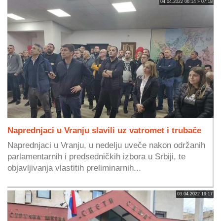
04.04.2022 06:14 » 07:18
Naprednjaci u Vranju slavili uz vatromet i trubače
Naprednjaci u Vranju, u nedelju uveče nakon održanih
parlamentarnih i predsedničkih izbora u Srbiji, te
objavljivanja vlastitih preliminarnih...
03.04.2022 19:17