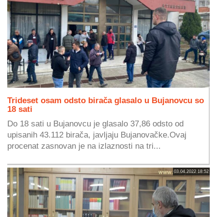
Trideset osam odsto birača glasalo u Bujanovcu so
18 sati
Do 18 sati u Bujanovcu je glasalo 37,86 odsto od
upisanih 43.112 birača, javljaju Bujanovačke.Ovaj
procenat zasnovan je na izlaznosti na tri...
03.04.2022 18:52