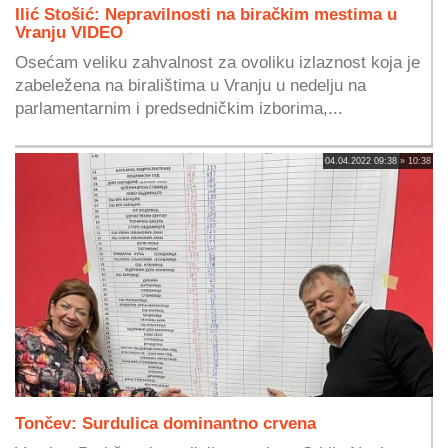
Ilić Stošić: Nepravilnosti na biračkim mestima u
Vranju VIDEO
Osećam veliku zahvalnost za ovoliku izlaznost koja je
zabeležena na biralištima u Vranju u nedelju na
parlamentarnim i predsedničkim izborima,...
04.04.2022 09:38 » 10:38
Tončev: Surdulica dominantno crvena