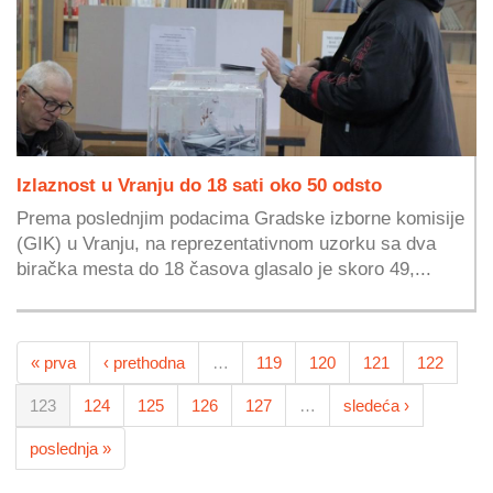
Izlaznost u Vranju do 18 sati oko 50 odsto
Prema poslednjim podacima Gradske izborne komisije
(GIK) u Vranju, na reprezentativnom uzorku sa dva
biračka mesta do 18 časova glasalo je skoro 49,...
« prva
‹ prethodna
…
119
120
121
122
123
124
125
126
127
…
sledeća ›
poslednja »