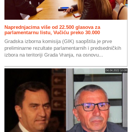
Naprednjacima više od 22.500 glasova za
parlamentarnu listu, Vučiću preko 30.000
Gradska izborna komisija (GIK) saopštila je prve
preliminarne rezultate parlamentarnih i predsedničkih
izbora na teritoriji Grada Vranja, na osnovu...
04.04.2022 10:08