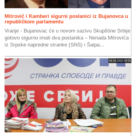
Mitrović i Kamberi sigurni poslanici iz Bujanovca u
republičkom parlamentu
Vranje - Bujanovac će u novom sazivu Skupštine Srbije
gotovo sigurno imati dva poslanika – Nenada Mitrovića
iz Srpske napredne stranke (SNS) i Šaipa...
04.04.2022 09:55