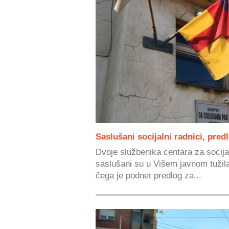
Saslušani socijalni radnici, pred
Dvoje službenika centara za socija
saslušani su u Višem javnom tužil
čega je podnet predlog za...