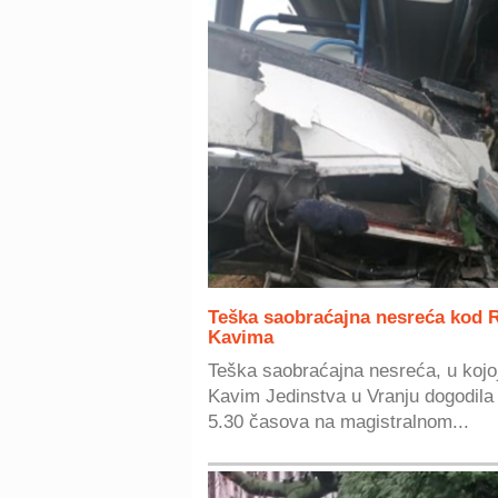
Teška saobraćajna nesreća kod 
Kavima
Teška saobraćajna nesreća, u kojo
Kavim Jedinstva u Vranju dogodila 
5.30 časova na magistralnom...