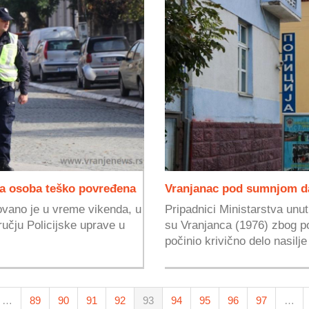
na osoba teško povređena
Vranjanac pod sumnjom da
ovano je u vreme vikenda, u
Pripadnici Ministarstva unut
ručju Policijske uprave u
su Vranjanca (1976) zbog p
počinio krivično delo nasilje 
…
89
90
91
92
93
94
95
96
97
…