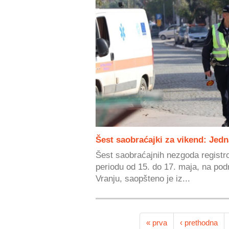
Šest saobraćajki za vikend: Jed
Šest saobraćajnih nezgoda registr
periodu od 15. do 17. maja, na pod
Vranju, saopšteno je iz...
« prva
‹ prethodna