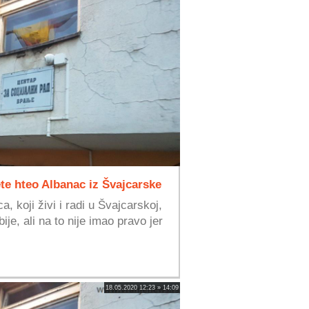
ete hteo Albanac iz Švajcarske
, koji živi i radi u Švajcarskoj,
ije, ali na to nije imao pravo jer
18.05.2020 12:23 » 14:09