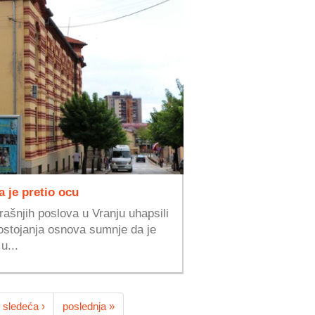
 je pretio ocu
rašnjih poslova u Vranju uhapsili
ostojanja osnova sumnje da je
u...
sledeća ›
poslednja »