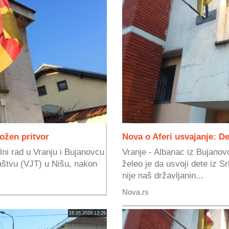
ložen pritvor
Nova o Aferi usvajanje: D
lni rad u Vranju i Bujanovcu
Vranje - Albanac iz Bujanovca
aštvu (VJT) u Nišu, nakon
želeo je da usvoji dete iz Srb
nije naš državljanin...
Nova.rs
18.05.2020 12:29