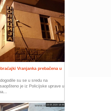
braćajki Vranjanka prebačena u
dogodile su se u sredu na
saopšteno je iz Policijske uprave u
a...
19.05.2020 16:48