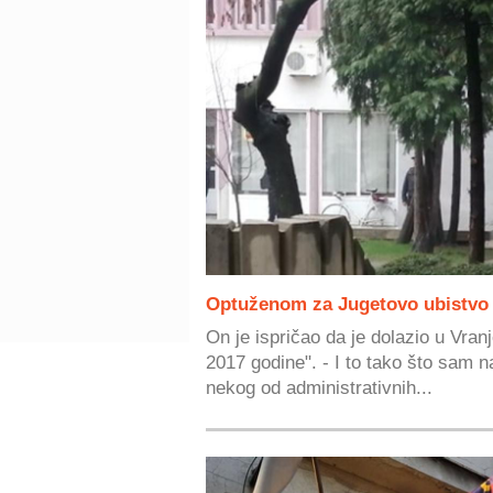
Optuženom za Jugetovo ubistvo
On je ispričao da je dolazio u Vranj
2017 godine". - I to tako što sam n
nekog od administrativnih...