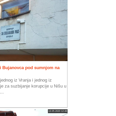
ja i Bujanovca pod sumnjom na
jednog iz Vranja i jednog iz
e za suzbijanje korupcije u Nišu u
...
13.05.2020 12:49