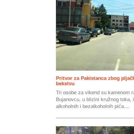
Pritvor za Pakistanca zbog pljač
bekstvu
Tri osobe za vikend su kamenom raz
Bujanovcu, u blizini kružnog toka, i
alkoholnih i bezalkoholnih pića....