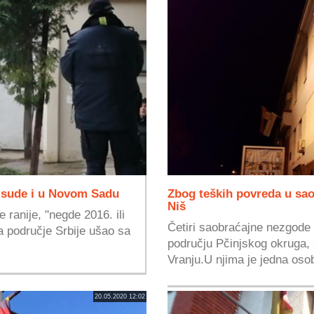
 sude i u Novom Sadu
Zbog teških povreda u sao
Niš
e ranije, "negde 2016. ili
Četiri saobraćajne nezgode 
a područje Srbije ušao sa
području Pčinjskog okruga, 
Vranju.U njima je jedna osob
20.05.2020 12:02