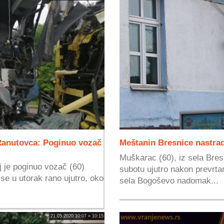
Ranutovca: Poginuo vozač
Meštanin Bresnice nastrad
Muškarac (60), iz sela Bres
j je poginuo vozač (60)
subotu ujutro nakon prevrta
se u utorak rano ujutro, oko
sela Bogoševo nadomak...
21.05.2020 10:07 » 10:15