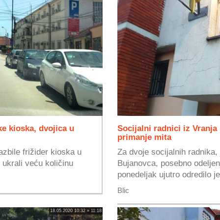
ke kioska, dvojica u
Socijalni radnici iz Vran
primanje mita
bile frižider kioska u
Za dvoje socijalnih radnika, 
 ukrali veću količinu
Bujanovca, posebno odeljenj
ponedeljak ujutro odredilo je
Blic
18.05.2020 10:32 » 11:18