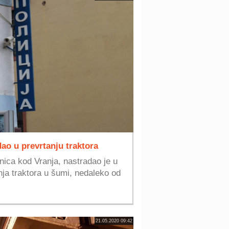
ao u prevrtanju traktora
nica kod Vranja, nastradao je u
nja traktora u šumi, nedaleko od
21.05.2020 09:42