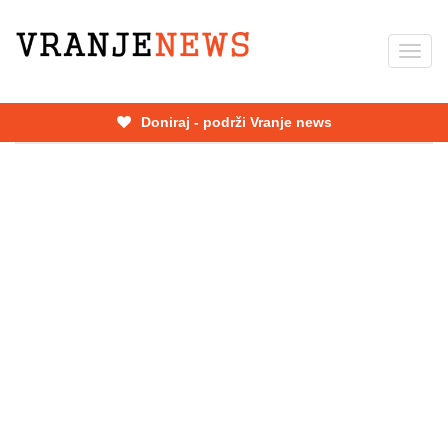
Skip
to
Toggl
main
navig
content
Doniraj - podrži Vranje news