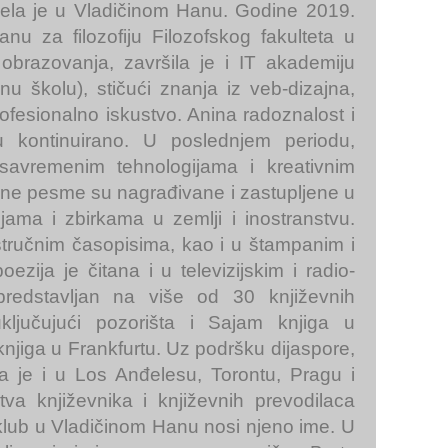
ela je u Vladičinom Hanu. Godine 2019.
nu za filozofiju Filozofskog fakulteta u
brazovanja, završila je i IT akademiju
u školu), stičući znanja iz veb-dizajna,
profesionalno iskustvo. Anina radoznalost i
u kontinuirano. U poslednjem periodu,
savremenim tehnologijama i kreativnim
jene pesme su nagrađivane i zastupljene u
jama i zbirkama u zemlji i inostranstvu.
 stručnim časopisima, kao i u štampanim i
ezija je čitana i u televizijskim i radio-
predstavljan na više od 30 književnih
ključujući pozorišta i Sajam knjiga u
njiga u Frankfurtu. Uz podršku dijaspore,
na je i u Los Anđelesu, Torontu, Pragu i
tva književnika i književnih prevodilaca
 klub u Vladičinom Hanu nosi njeno ime. U