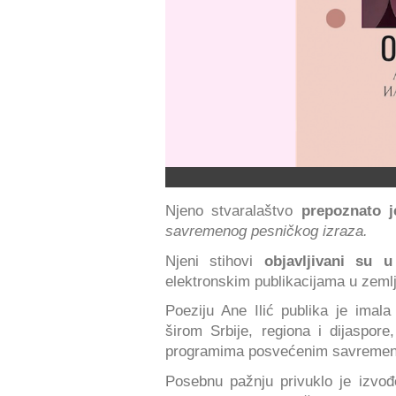
Njeno stvaralaštvo
prepoznato 
savremenog pesničkog izraza.
Njeni stihovi
objavljivani su u
elektronskim publikacijama u zemlji
Poeziju Ane Ilić publika je imala
širom Srbije, regiona i dijaspore
programima posvećenim savremeno
Posebnu pažnju privuklo je izvođ