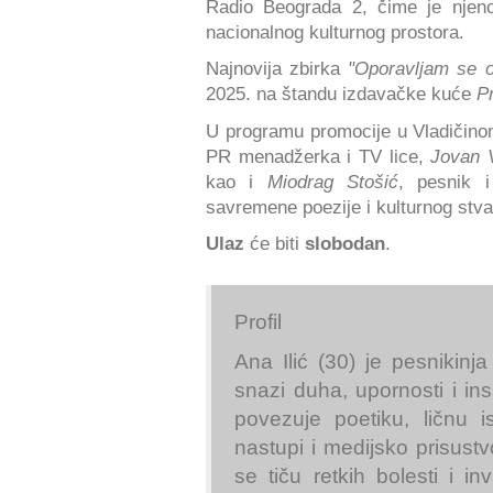
Radio Beograda 2, čime je njeno
nacionalnog kulturnog prostora.
Najnovija zbirka
"Oporavljam se 
2025. na štandu izdavačke kuće
P
U programu promocije u Vladiči
PR menadžerka i TV lice,
Jovan V
kao i
Miodrag Stošić
, pesnik i
savremene poezije i kulturnog stvar
Ulaz
će biti
slobodan
.
Profil
Ana Ilić (30) je pesnikinja
snazi duha, upornosti i in
povezuje poetiku, ličnu 
nastupi i medijsko prisustv
se tiču retkih bolesti i in