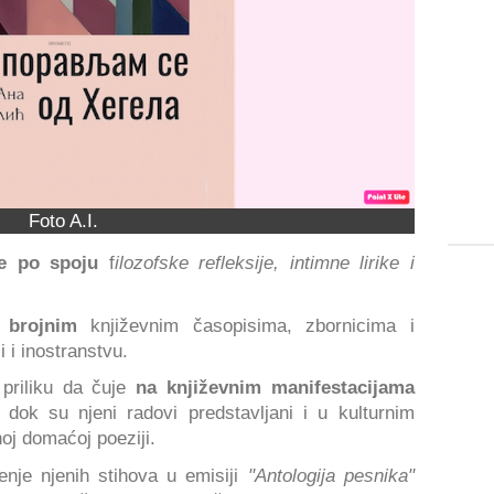
Foto A.I.
je po spoju
f
ilozofske refleksije, intimne lirike i
 brojnim
književnim časopisima, zbornicima i
 i inostranstvu.
 priliku da čuje
na književnim manifestacijama
, dok su njeni radovi predstavljani i u kulturnim
j domaćoj poeziji.
enje njenih stihova u emisiji
"Antologija pesnika"