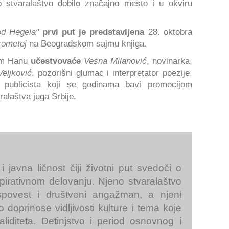
 stvaralaštvo dobilo značajno mesto i u okviru
od Hegela"
prvi put je predstavljena
28. oktobra
rometej
na Beogradskom sajmu knjiga.
nom Hanu
učestvovaće
Vesna Milanović
, novinarka,
eljković
, pozorišni glumac i interpretator poezije,
 publicista koji se godinama bavi promocijom
alaštva juga Srbije.
 i javna ličnost čiji životni put svedoči o
spirativnom delovanju. Njeno stvaralaštvo
ispovest i društveni angažman, a njeni
o doprinose vidljivosti kulture i tema koje
validiteta. Detinjstvo i period osnovnog i