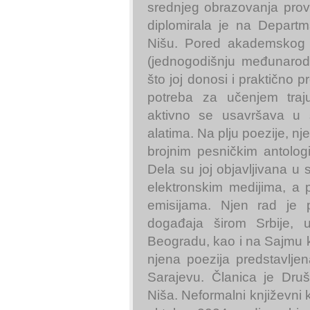
srednjeg obrazovanja prov
diplomirala je na Departma
Nišu. Pored akademskog o
(jednogodišnju međunarodn
što joj donosi i praktično 
potreba za učenjem traj
aktivno se usavršava u 
alatima. Na plju poezije, n
brojnim pesničkim antologi
Dela su joj objavljivana u
elektronskim medijima, a po
emisijama. Njen rad je 
događaja širom Srbije, u
Beogradu, kao i na Sajmu k
njena poezija predstavlje
Sarajevu. Članica je Druš
Niša. Neformalni književni