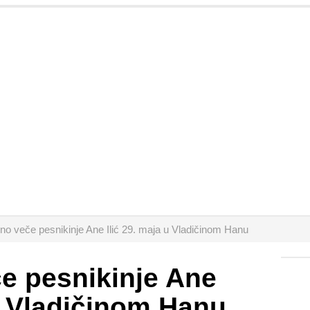
no veče pesnikinje Ane Ilić 29. maja u Vladičinom Hanu
e pesnikinje Ane
 u Vladičinom Hanu