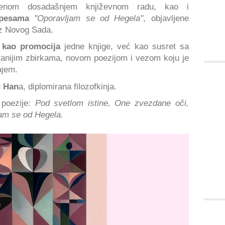
nom dosadašnjem književnom radu, kao i
 pesama
"Oporavljam se od Hegela"
, objavljene
iz Novog Sada.
 kao promocija
jedne knjige, već kao susret sa
ranijim zbirkama, novom poezijom i vezom koju je
ajem.
g Han
a, diplomirana filozofkinja.
i
poezije:
Pod svetlom istine, One zvezdane oči,
am se od Hegela.