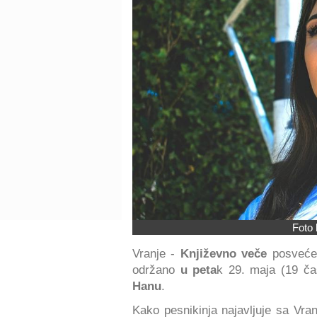
Foto 
Vranje -
Književno veče
posveće
održano
u peta
k 29. maja (19 ča
Hanu
.
Kako pesnikinja najavljuje sa Vran