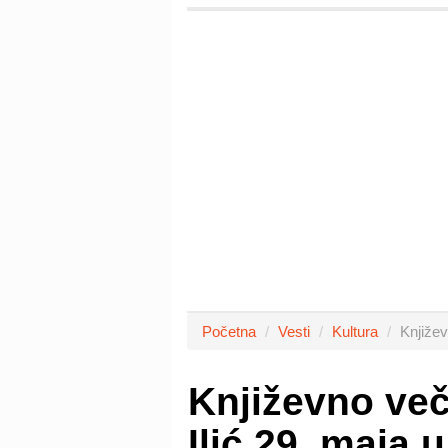
Početna
Vesti
Kultura
Književ
Književno več
Ilić 29. maja