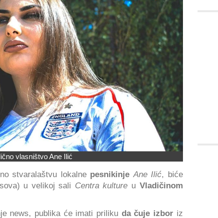
lično vlasništvo Ane Ilić
no stvaralaštvu lokalne
pesnikinje
Ane Ilić
, biće
sova) u velikoj sali
Centra kulture
u
Vladičinom
je news, publika će imati priliku
da čuje izbor
iz