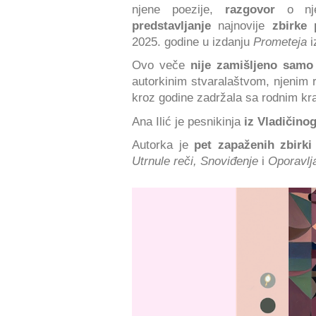
njene poezije,
razgovor
o nje
predstavljanje
najnovije
zbirke
2025. godine u izdanju
Prometeja
Ovo veče
nije zamišljeno samo
autorkinim stvaralaštvom, njenim 
kroz godine zadržala sa rodnim kr
Ana Ilić je pesnikinja
iz Vladičino
Autorka je
pet zapaženih zbirk
Utrnule reči, Snoviđenje
i
Oporavlj